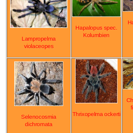
H
Hapalopus spec.
Kolumbien
Lampropelma
violaceopes
Ch
Thrixopelma ockerti
Selenocosmia
dichromata