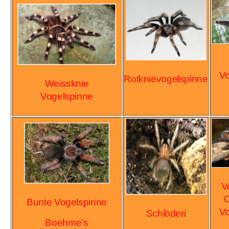
Vo
Rotknievogelspinne
Weissknie
Vogelspinne
V
Bunte Vogelspinne
Vo
Schlöderi
Boehme’s