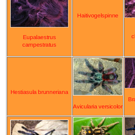
Haitivogelspinne
c
Eupalaestrus
campestratus
Hestiasula brunneriana
Br
Avicularia versicolor