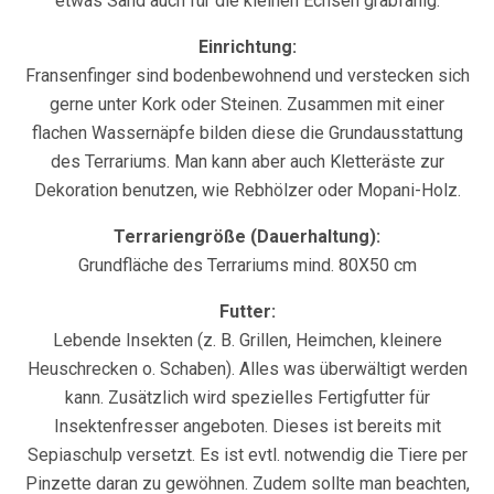
etwas Sand auch für die kleinen Echsen grabfähig.
Einrichtung:
Fransenfinger sind bodenbewohnend und verstecken sich
gerne unter Kork oder Steinen. Zusammen mit einer
flachen Wassernäpfe bilden diese die Grundausstattung
des Terrariums. Man kann aber auch Kletteräste zur
Dekoration benutzen, wie Rebhölzer oder Mopani-Holz.
Terrariengröße (Dauerhaltung):
Grundfläche des Terrariums mind. 80X50 cm
Futter:
Lebende Insekten (z. B. Grillen, Heimchen, kleinere
Heuschrecken o. Schaben). Alles was überwältigt werden
kann. Zusätzlich wird spezielles Fertigfutter für
Insektenfresser angeboten. Dieses ist bereits mit
Sepiaschulp versetzt. Es ist evtl. notwendig die Tiere per
Pinzette daran zu gewöhnen. Zudem sollte man beachten,