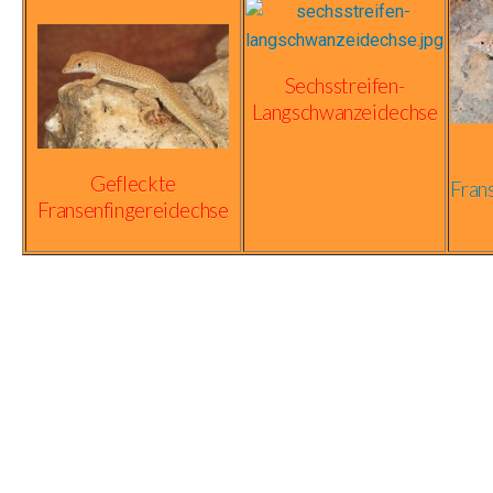
Sechsstreifen-
Langschwanzeidechse
Gefleckte
Fran
Fransenfingereidechse