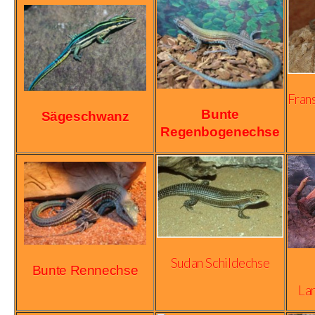
Fran
Bu
nte
Sägeschwanz
Regenbogenechse
Sudan Schildechse
Bunte Rennechse
La