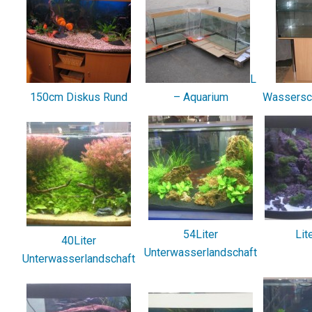
L
150cm Diskus Rund
– Aquarium
Wassersch
54Liter
Lit
40Liter
Unterwasserlandschaft
Unterwasserlandschaft