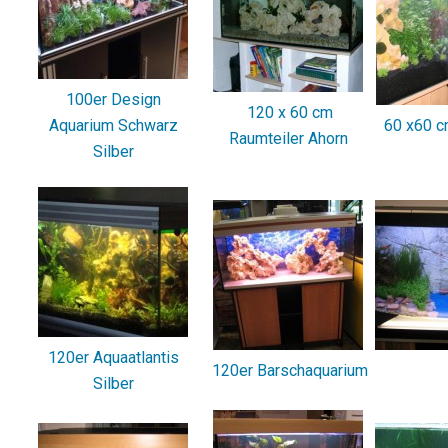
100er Design
120 x 60 cm
Aquarium Schwarz
60 x60 c
Raumteiler Ahorn
Silber
120er Aquaatlantis
120er Barschaquarium
Silber