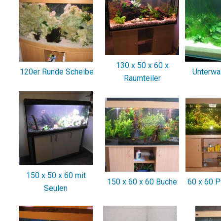
130 x 50 x 60 x
120er Runde Scheibe
Unterwa
Raumteiler
150 x 50 x 60 mit
150 x 60 x 60 Buche
60 x 60 P
Seulen